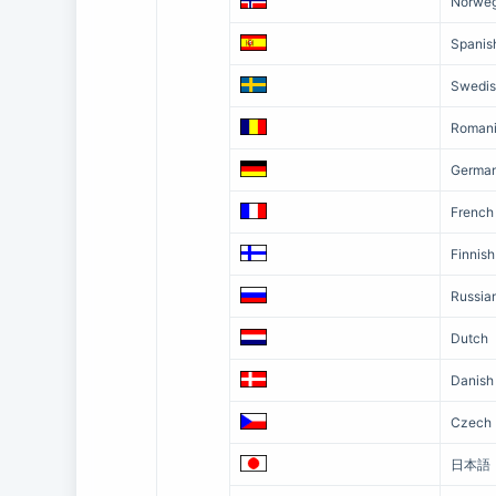
Norweg
Spanis
Swedi
Roman
Germa
French
Finnish
Russia
Dutch
Danish
Czech
日本語