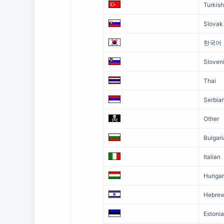
Turkish
Slovak
한국어
Sloven
Thai
Serbia
Other
Bulgar
Italian
Hungar
Hebre
Estoni